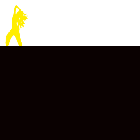
O Zumba é uma modalidade que combina fitness,
entretenimento e cultura com uma empolgante
sensação de dança. Mistura ritmos mundiais com uma
coreografia fácil de seguir, sendo um exercício para
todo o corpo que mais parece uma comemoração.
Em comum, para além do treino de resistência, todas
as coreografias de Zumba Fitness têm como base
música com ritmos rápidos e lentos com inspiração
musical variada.
Esta atividade proporciona uma melhoria na