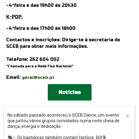
-
4ªfeira e das 19h00 às 20h30
K-POP:
-
4ªfeira e das 17h00 às 18h00
Contactos e inscrições: Dirige-te à secretaria do
SCEB para obter mais informações.
Telefone:
262 604 002
"Chamada para a Rede Fixa Nacional"
Email:
geral@sceb.pt
Notícias
No sábado passado aconteceu o SCEB Dance, um evento 
que juntou vários grupos convidados numa noite cheia de 
dança, energia e dedicação.

🎭✨ Os bastidores também contam história. 👯💃🕺