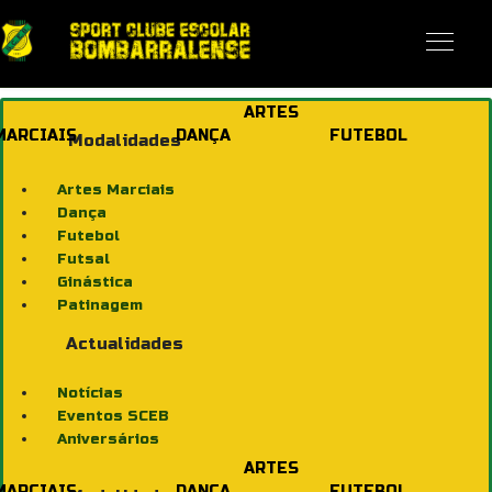
ARTES
MARCIAIS
DANÇA
FUTEBOL
Modalidades
Artes Marciais
Dança
Futebol
Futsal
Ginástica
Patinagem
Actualidades
Notícias
Eventos SCEB
Aniversários
ARTES
MARCIAIS
DANÇA
FUTEBOL