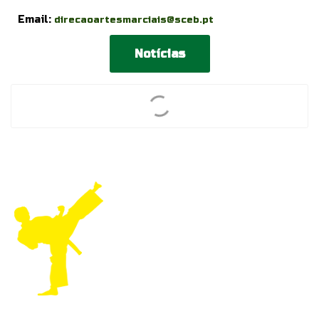
Email:
direcaoartesmarciais@sceb.pt
Notícias