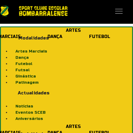
ARTES
MARCIAIS
DANÇA
FUTEBOL
Modalidades
Artes Marciais
Dança
Futebol
Futsal
Ginástica
Patinagem
Actualidades
Notícias
Eventos SCEB
Aniversários
ARTES
MARCIAIS
DANÇA
FUTEBOL