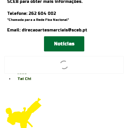
SCEB para obter mais informações.
Telefone:
262 604 002
"Chamada para a Rede Fixa Nacional"
Email:
direcaoartesmarciais@sceb.pt
Notícias
Karaté
Judo
Tai Chi