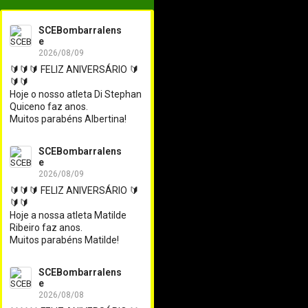
SCEBombarralens
e
2026/08/09
🔰🔰🔰 FELIZ ANIVERSÁRIO 🔰
🔰🔰

Hoje o nosso atleta Di Stephan 
Quiceno faz anos.

Muitos parabéns Albertina!
SCEBombarralens
e
2026/08/09
🔰🔰🔰 FELIZ ANIVERSÁRIO 🔰
🔰🔰

Hoje a nossa atleta Matilde 
Ribeiro faz anos.

Muitos parabéns Matilde!
SCEBombarralens
e
2026/08/08