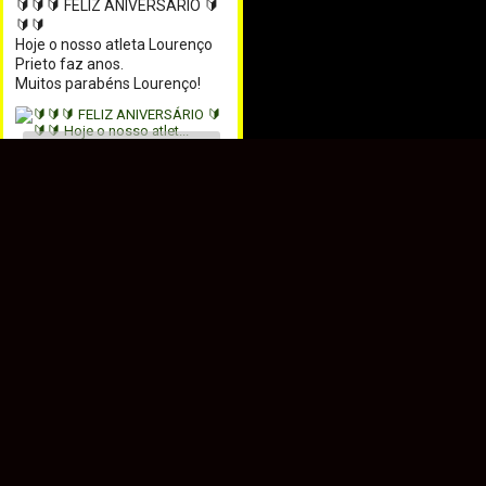
🔰🔰🔰 FELIZ ANIVERSÁRIO 🔰
🔰🔰

Hoje o nosso atleta Lourenço 
Prieto faz anos.

Muitos parabéns Lourenço!
Load more
EVENTOS SCEB
🔰🔰🔰 Eventos SCEB 🔰🔰🔰

Está tudo preparado para 
mais uma edição do Festival 
do Caracol e só falta um 
ingrediente para que a festa 
fique completa... a tua 
presença!

📅 3 e 4 de julho

📍 Sede do Sport Clube 
Escolar Bombarralense
